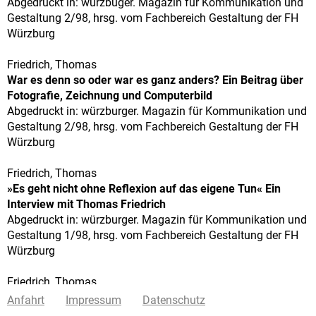
Abgedruckt in: würzbuger. Magazin für Kommunikation und
Gestaltung 2/98, hrsg. vom Fachbereich Gestaltung der FH
Würzburg
Friedrich, Thomas
War es denn so oder war es ganz anders? Ein Beitrag über
Fotografie, Zeichnung und Computerbild
Abgedruckt in: würzburger. Magazin für Kommunikation und
Gestaltung 2/98, hrsg. vom Fachbereich Gestaltung der FH
Würzburg
Friedrich, Thomas
»Es geht nicht ohne Reflexion auf das eigene Tun« Ein
Interview mit Thomas Friedrich
Abgedruckt in: würzburger. Magazin für Kommunikation und
Gestaltung 1/98, hrsg. vom Fachbereich Gestaltung der FH
Würzburg
Friedrich, Thomas
Geht denn wirklich anything? Ein Beitrag über
Anfahrt
Impressum
Datenschutz
Stilpluralismus, das Operieren mit Zitaten und die