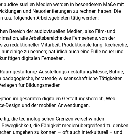
 der audiovisuellen Medien werden in besonderem Maße mit
wicklungen und Neuorientierungen zu rechnen haben. Die
u.a. folgenden Arbeitsgebieten tätig werden:
en Bereich der audiovisuellen Medien, also Film- und
imation, alle Arbeitsbereiche des Fernsehens, von der
zu redaktioneller Mitarbeit, Produktionsleitung, Recherche,
nur einige zu nennen; natürlich auch eine Fülle neuer und
ukünftigen digitalen Fernsehen.
 Raumgestaltung/ Ausstellungs-gestaltung/Messe, Bühne,
h pädagogische, beratende, wissenschaftliche Tätigkeiten
 Verlagen für Bildungsmedien
ption im gesamten digitalen Gestaltungsbereich, Web-
face-Design und der mobilen Anwendungen.
lseitig, die technologischen Grenzen verschwinden
e Beweglichkeit, die Fähigkeit medienübergreifend zu denken
schen umgehen zu können – oft auch interkulturell – und