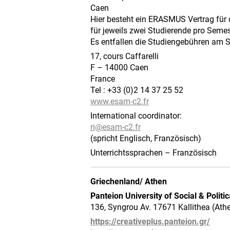
Caen
Hier besteht ein ERASMUS Vertrag für
für jeweils zwei Studierende pro Semes
Es entfallen die Studiengebühren am S
17, cours Caffarelli
F – 14000 Caen
France
Tel : +33 (0)2 14 37 25 52
www.esam-c2.fr
International coordinator:
ri@
esam-c2.fr
(spricht Englisch, Französisch)
Unterrichtssprachen – Französisch
Griechenland/ Athen
Panteion University of Social & Politi
136, Syngrou Av. 17671 Kallithea (Athe
https://creativeplus.panteion.gr/