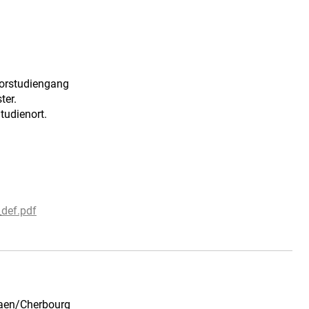
lorstudiengang
ter.
tudienort.
def.pdf
Caen/Cherbourg