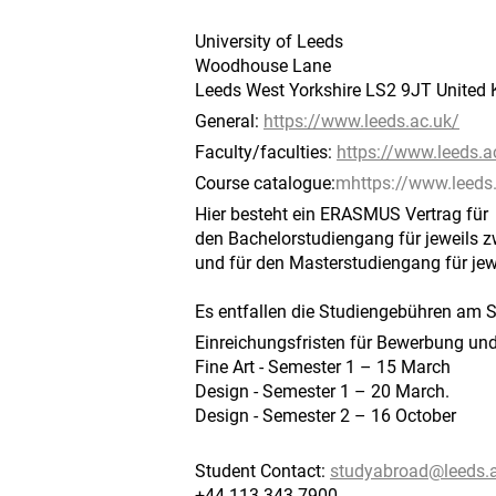
University of Leeds
Woodhouse Lane
Leeds West Yorkshire LS2 9JT United
General:
https://www.leeds.ac.uk/
Faculty/faculties:
https://www.leeds.
Course catalogue:
mhttps://www.leeds
Hier besteht ein ERASMUS Vertrag für
den Bachelorstudiengang für jeweils z
und für den Masterstudiengang für jew
Es entfallen die Studiengebühren am S
Einreichungsfristen für Bewerbung und 
Fine Art - Semester 1 – 15 March
Design - Semester 1 – 20 March.
Design - Semester 2 – 16 October
Student Contact:
studyabroad@
leeds.
+44 113 343 7900