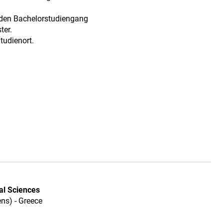
 den Bachelorstudiengang
ter.
tudienort.
cal Sciences
ns) - Greece