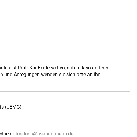
len ist Prof. Kai Beiderwellen, sofern kein anderer
en und Anregungen wenden sie sich bitte an ihn.
ais (UEMG)
edrich
t.friedrich@
hs-mannheim.de