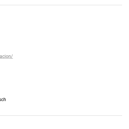
acion/
isch