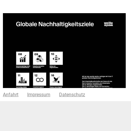
Anfahrt
Impressum
Datenschutz
UNCOVER UX-Design Award
Mit ihrer Appidee »weiße weste« erhielten Mia Ferrari und
Beni Wonka den UNCOVER UX-Design Award von kuehlhaus.
Die UNCOVER Design Awards zeichneten …