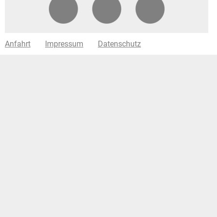
Anfahrt
Impressum
Datenschutz
Entwicklung der aktuellen Website
Das Team aus dem zweiten Semester, SS 2016 hat
maßgeblich an der Entwicklung dieser Website mitgewirkt.